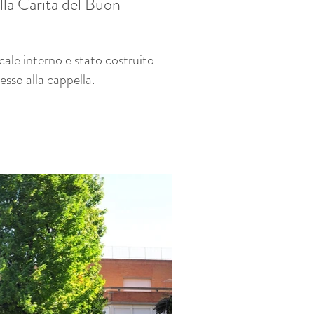
lla Carità del Buon
scale interno e stato costruito
cesso alla cappella.